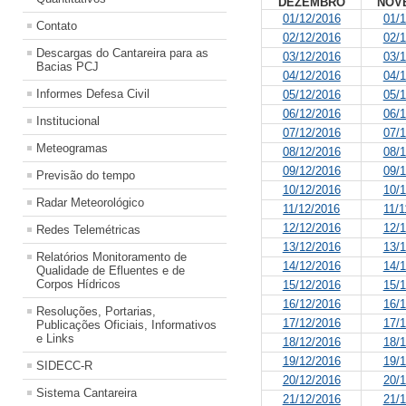
DEZEMBRO
NOV
01/12/2016
01/1
Contato
02/12/2016
02/1
Descargas do Cantareira para as
03/12/2016
03/1
Bacias PCJ
04/12/2016
04/1
Informes Defesa Civil
05/12/2016
05/1
06/12/2016
06/1
Institucional
07/12/2016
07/1
Meteogramas
08/12/2016
08/1
09/12/2016
09/1
Previsão do tempo
10/12/2016
10/1
Radar Meteorológico
11/12/2016
11/1
12/12/2016
12/1
Redes Telemétricas
13/12/2016
13/1
Relatórios Monitoramento de
14/12/2016
14/1
Qualidade de Efluentes e de
Corpos Hídricos
15/12/2016
15/1
16/12/2016
16/1
Resoluções, Portarias,
17/12/2016
17/1
Publicações Oficiais, Informativos
e Links
18/12/2016
18/1
19/12/2016
19/1
SIDECC-R
20/12/2016
20/1
Sistema Cantareira
21/12/2016
21/1