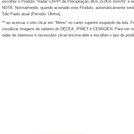
escolher o Produto "Radar CAPPI de Precipitação 3Km 2x2Km (mm/h)" e e
NOTA: Normalmente, quando acionado este Produto, automaticamente será
São Paulo atual (Período: Última).
** ao acessar o site clicar em "Menu" no canto superior esquerdo da tela. Fe
visualizar imagens de radares do DECEA, IPMET e CEMADEN. Para ver no 
radar de interesse é necessário clicar encima dele e escolher o tipo de produ