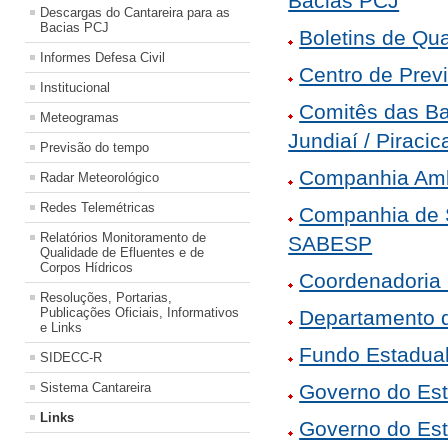
Bacias PCJ
Descargas do Cantareira para as
Bacias PCJ
Boletins de Qu
Informes Defesa Civil
Centro de Prev
Institucional
Comitês das Bac
Meteogramas
Jundiaí / Piraci
Previsão do tempo
Companhia Amb
Radar Meteorológico
Redes Telemétricas
Companhia de 
Relatórios Monitoramento de
SABESP
Qualidade de Efluentes e de
Corpos Hídricos
Coordenadoria 
Resoluções, Portarias,
Publicações Oficiais, Informativos
Departamento d
e Links
Fundo Estadua
SIDECC-R
Sistema Cantareira
Governo do Est
Links
Governo do Es