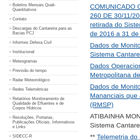
Boletins Mensais Quali-
COMUNICADO C
Quantitativos
260 DE 30/11/201
Contato
retirada do Sis
Descargas do Cantareira para as
de 2016 a 31 de
Bacias PCJ
Informes Defesa Civil
Dados de Monit
Institucional
Sistema Cantare
Meteogramas
Dados Operacio
Previsão do tempo
Metropolitana d
Radar Meteorológico
Dados de Monito
Redes Telemétricas
Mananciais que 
Relatórios Monitoramento de
Qualidade de Efluentes e de
(RMSP)
Corpos Hídricos
ATIBAINHA MON
Resoluções, Portarias,
Publicações Oficiais, Informativos
Sistema Cantare
e Links
**
Telemetria do
SIDECC-R